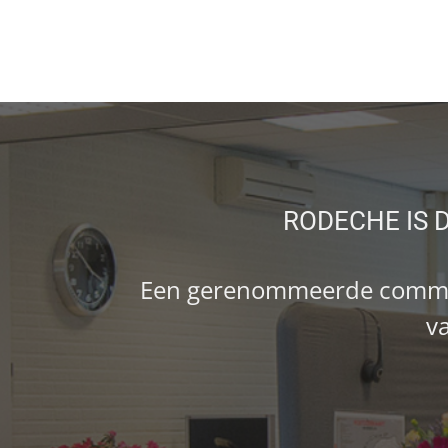
RODECHE IS 
Een gerenommeerde commerc
va