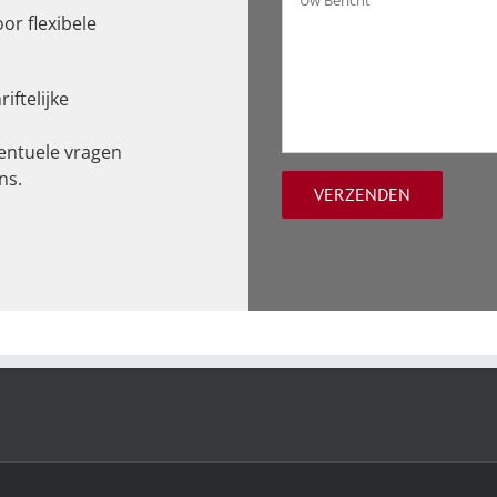
Bericht
or flexibele
iftelijke
ventuele vragen
ns.