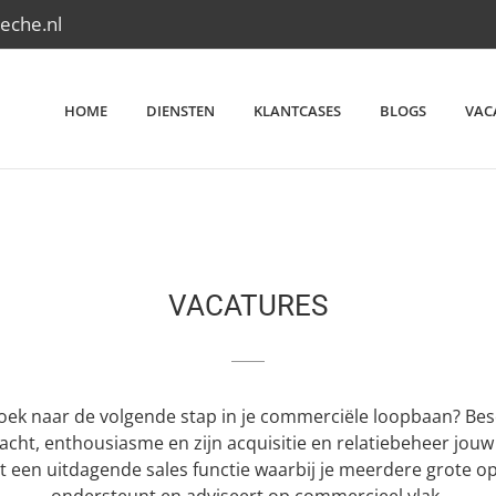
eche.nl
HOME
DIENSTEN
KLANTCASES
BLOGS
VAC
VACATURES
zoek naar de volgende stap in je commerciële loopbaan? Besc
acht, enthousiasme en zijn acquisitie en relatiebeheer jouw 
 een uitdagende sales functie waarbij je meerdere grote 
ondersteunt en adviseert op commercieel vlak.