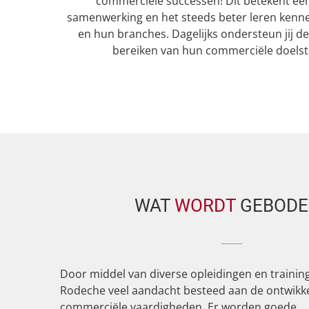
commerciële successen! Dit betekent een
samenwerking en het steeds beter leren kenne
en hun branches. Dagelijks ondersteun jij de 
bereiken van hun commerciële doelste
WAT
WORDT
GEBODE
Door middel van diverse opleidingen en traini
Rodeche veel aandacht besteed aan de ontwikke
commerciële vaardigheden. Er worden goede