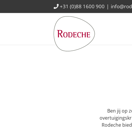
Ga
+31 (0)88 1600 900
|
info@rod
naar
inhoud
Ben jij op 
overtuigingskr
Rodeche biedt