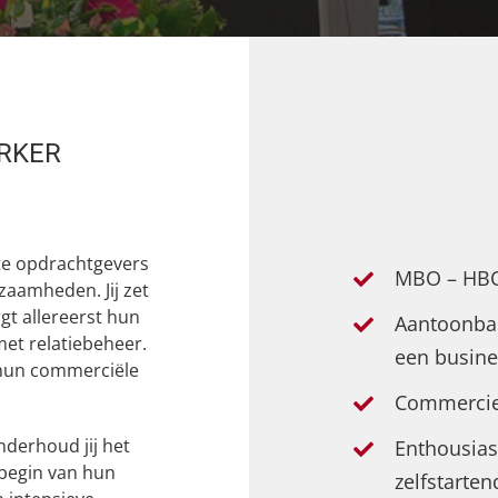
RKER
ote opdrachtgevers
MBO – HBO
zaamheden. Jij zet
gt allereerst hun
Aantoonbar
met relatiebeheer.
een busine
n hun commerciële
Commerciee
derhoud jij het
Enthousiast
t begin van hun
zelfstarten