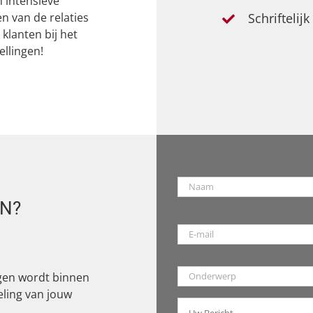
 intensieve
n van de relaties
Schrifteli
klanten bij het
llingen!
Naam
*
N?
E-
mail
*
Onderwerp
*
ngen wordt binnen
ling van jouw
Uw