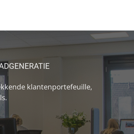
EADGENERATIE
kende klantenportefeuille,
ls.